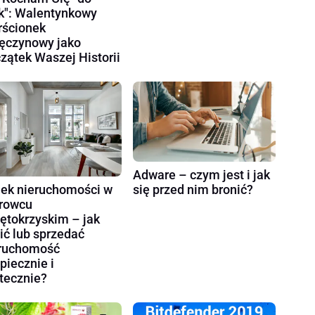
k": Walentynkowy
rścionek
ęczynowy jako
zątek Waszej Historii
Adware – czym jest i jak
ek nieruchomości w
się przed nim bronić?
rowcu
ętokrzyskim – jak
ić lub sprzedać
ruchomość
piecznie i
tecznie?