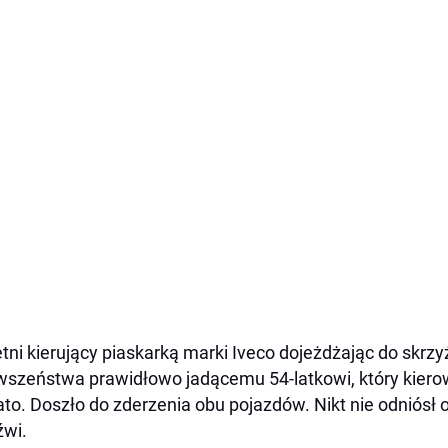
etni kierujący piaskarką marki Iveco dojeżdżając do skrzy
wszeństwa prawidłowo jadącemu 54-latkowi, który kiero
to. Doszło do zderzenia obu pojazdów. Nikt nie odniósł o
źwi.