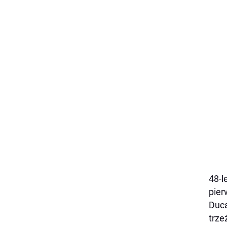
48-l
pier
Duca
trze