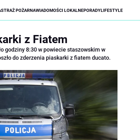
A
STRAŻ POŻARNA
WIADOMOŚCI LOKALNE
PORADY
LIFESTYLE
karki z Fiatem
około godziny 8:30 w powiecie staszowskim w
zło do zderzenia piaskarki z fiatem ducato.