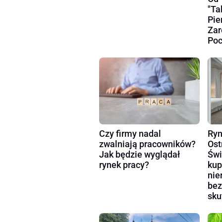
"Ta
Pie
Zar
Poc
Czy firmy nadal
Ryn
zwalniają pracowników?
Ost
Jak będzie wyglądał
Świ
rynek pracy?
kup
nie
bez
sku