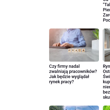
"Ta
Pie
Zar
Poc
Czy firmy nadal
Ryn
zwalniają pracowników?
Ost
Jak będzie wyglądał
Świ
rynek pracy?
kup
nie
bez
sku