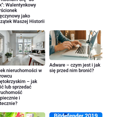
k": Walentynkowy
rścionek
ęczynowy jako
zątek Waszej Historii
Adware – czym jest i jak
ek nieruchomości w
się przed nim bronić?
rowcu
ętokrzyskim – jak
ić lub sprzedać
ruchomość
piecznie i
tecznie?