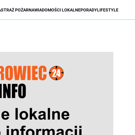
A
STRAŻ POŻARNA
WIADOMOŚCI LOKALNE
PORADY
LIFESTYLE