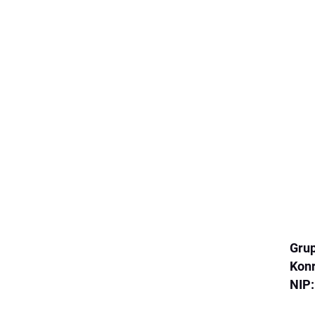
Gru
Kon
NIP