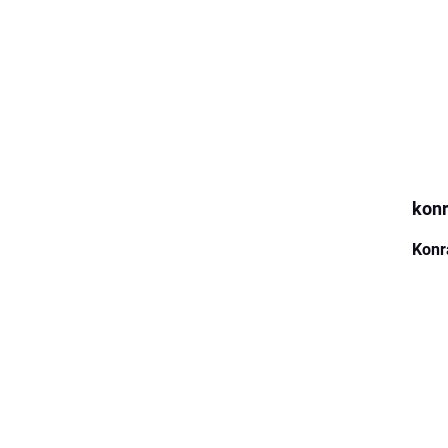
kon
Konr