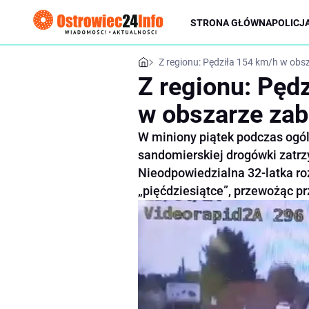
STRONA GŁÓWNA
POLICJ
Z regionu: Pędziła 154 km/h w o
Z regionu: Pęd
w obszarze z
W miniony piątek podczas ogól
sandomierskiej drogówki zatrz
Nieodpowiedzialna 32-latka ro
„pięćdziesiątce”, przewożąc pr