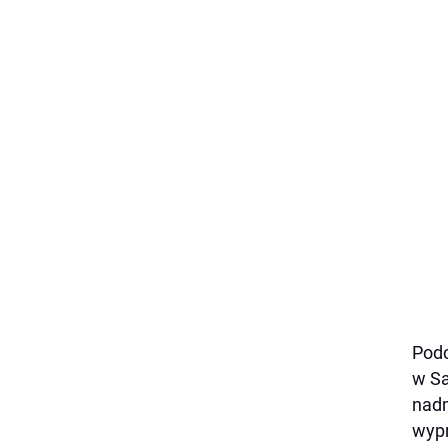
Podc
w Sa
nadm
wypr