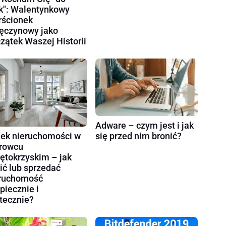
k": Walentynkowy
rścionek
ęczynowy jako
zątek Waszej Historii
Adware – czym jest i jak
ek nieruchomości w
się przed nim bronić?
rowcu
ętokrzyskim – jak
ić lub sprzedać
ruchomość
piecznie i
tecznie?