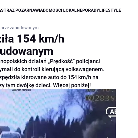
A
STRAŻ POŻARNA
WIADOMOŚCI LOKALNE
PORADY
LIFESTYLE
bszarze zabudowanym
ziła 154 km/h
abudowanym
nopolskich działań „Prędkość” policjanci
ymali do kontroli kierującą volkswagenem.
zpędziła kierowane auto do 154 km/h na
zy tym dwójkę dzieci. Więcej poniżej!