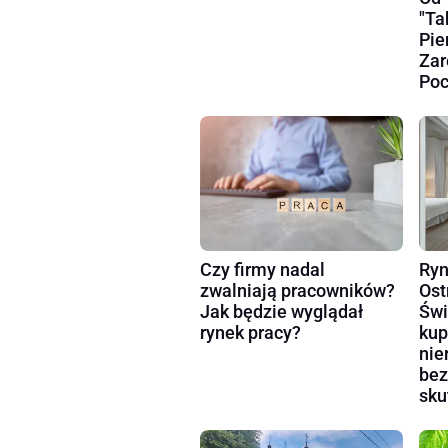
"Ta
Pie
Zar
Poc
Czy firmy nadal
Ryn
zwalniają pracowników?
Ost
Jak będzie wyglądał
Świ
rynek pracy?
kup
nie
bez
sku