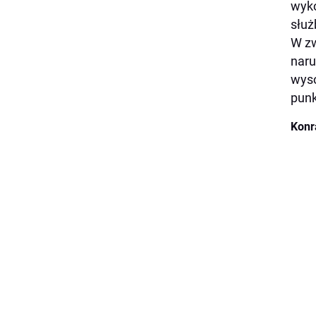
wyko
służ
W zw
naru
wyso
punk
Konr