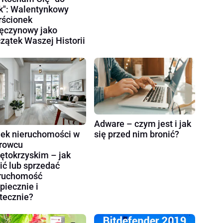
k": Walentynkowy
rścionek
ęczynowy jako
zątek Waszej Historii
Adware – czym jest i jak
ek nieruchomości w
się przed nim bronić?
rowcu
ętokrzyskim – jak
ić lub sprzedać
ruchomość
piecznie i
tecznie?