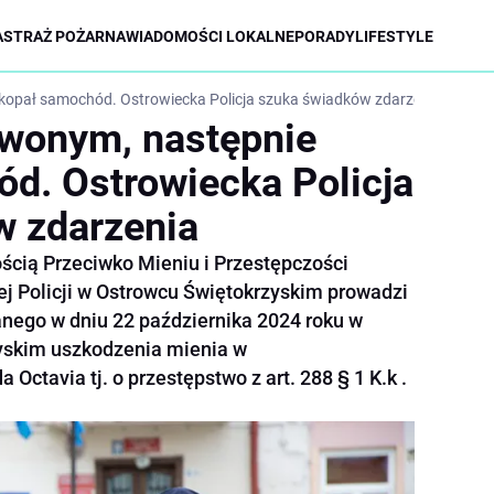
A
STRAŻ POŻARNA
WIADOMOŚCI LOKALNE
PORADY
LIFESTYLE
kopał samochód. Ostrowiecka Policja szuka świadków zdarzenia
rwonym, następnie
d. Ostrowiecka Policja
w zdarzenia
ością Przeciwko Mieniu i Przestępczości
j Policji w Ostrowcu Świętokrzyskim prowadzi
nego w dniu 22 października 2024 roku w
zyskim uszkodzenia mienia w
Octavia tj. o przestępstwo z art. 288 § 1 K.k .