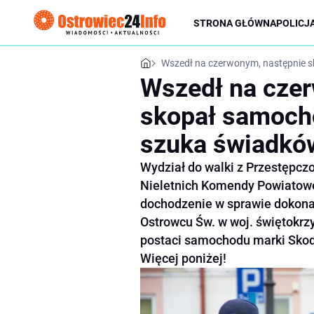
STRONA GŁÓWNA
POLICJ
Wszedł na czerwonym, następnie s
Wszedł na cze
skopał samochó
szuka świadkó
Wydział do walki z Przestępcz
Nieletnich Komendy Powiatowe
dochodzenie w sprawie dokona
Ostrowcu Św. w woj. świętokr
postaci samochodu marki Skoda 
Więcej poniżej!