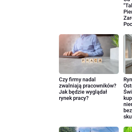
"Ta
Pie
Zar
Poc
Czy firmy nadal
Ryn
zwalniają pracowników?
Ost
Jak będzie wyglądał
Świ
rynek pracy?
kup
nie
bez
sku