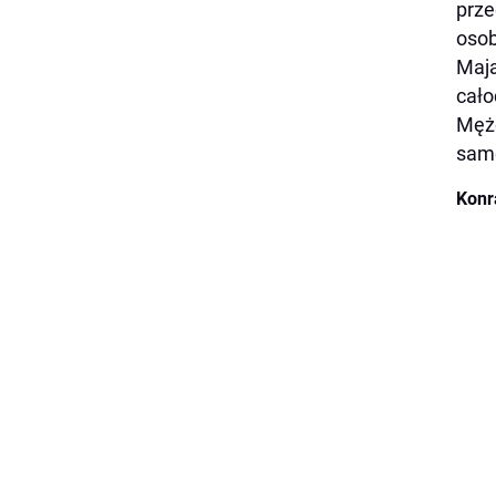
prze
osob
Maja
cało
Mężc
sam
Konr