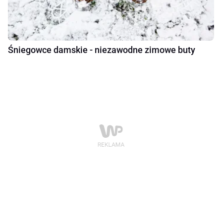
Śniegowce damskie - niezawodne zimowe buty