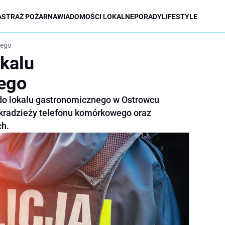
A
STRAŻ POŻARNA
WIADOMOŚCI LOKALNE
PORADY
LIFESTYLE
nego
kalu
ego
do lokalu gastronomicznego w Ostrowcu
 kradzieży telefonu komórkowego oraz
ch.