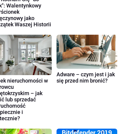
k": Walentynkowy
rścionek
ęczynowy jako
zątek Waszej Historii
Adware – czym jest i jak
ek nieruchomości w
się przed nim bronić?
rowcu
ętokrzyskim – jak
ić lub sprzedać
ruchomość
piecznie i
tecznie?