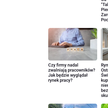
"Ta
Pie
Zar
Poc
Czy firmy nadal
Ryn
zwalniają pracowników?
Ost
Jak będzie wyglądał
Świ
rynek pracy?
kup
nie
bez
sku