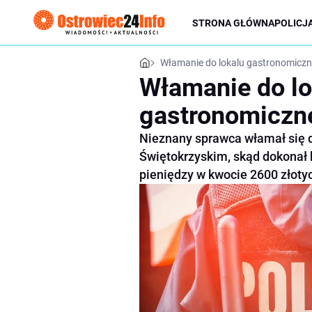
STRONA GŁÓWNA
POLICJ
Włamanie do lokalu gastronomicz
Włamanie do lo
gastronomiczn
Nieznany sprawca włamał się 
Świętokrzyskim, skąd dokonał
pieniędzy w kwocie 2600 złoty