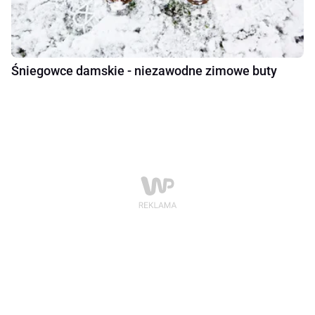
Śniegowce damskie - niezawodne zimowe buty