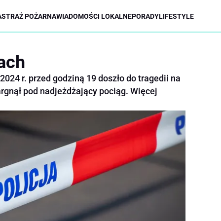
A
STRAŻ POŻARNA
WIADOMOŚCI LOKALNE
PORADY
LIFESTYLE
rach
2024 r. przed godziną 19 doszło do tragedii na
argnął pod nadjeżdżający pociąg. Więcej