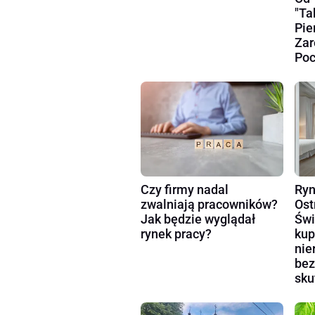
"Ta
Pie
Zar
Poc
Czy firmy nadal
Ryn
zwalniają pracowników?
Ost
Jak będzie wyglądał
Świ
rynek pracy?
kup
nie
bez
sku