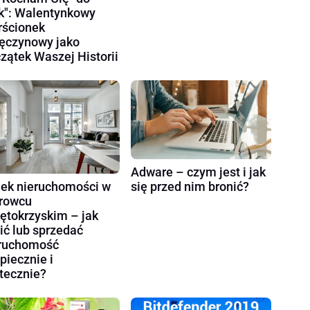
k": Walentynkowy
rścionek
ęczynowy jako
zątek Waszej Historii
Adware – czym jest i jak
ek nieruchomości w
się przed nim bronić?
rowcu
ętokrzyskim – jak
ić lub sprzedać
ruchomość
piecznie i
tecznie?