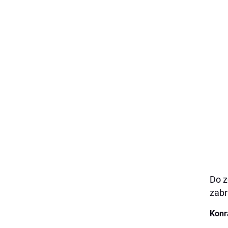
Do z
zabr
Konr