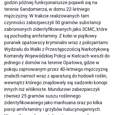
godzin później funkcjonariusze pojawili się na
terenie Sandomierza, w domu 22-letniego
mężczyzny. W trakcie realizowanych tam
czynności zabezpieczyli 50 gramów substancji
zabronionych zidentyfikowanych jako 3CMC, które
są pochodną amfetaminy. Z kolei w piątkowy
poranek opatowscy kryminalni wraz z policjantami
Wydziału do Walki z Przestępczością Narkotykową
Komendy Wojewódzkiej Policji w Kielcach weszli do
jednego z domów na terenie Opatowa, gdzie w
pokoju zajmowanym przez 40-letniego mężczyznę
znaleźli namiot wraz z aparaturą do hodowli roślin,
wewnątrz którego znajdowały się sadzonki konopi
innych niż włókniste. Mundurowi zabezpieczyli
również 25 gramów suszu roślinnego
zidentyfikowanego jako marihuana oraz po kilka
porcji amfetaminy i grzybów halucynogennych.