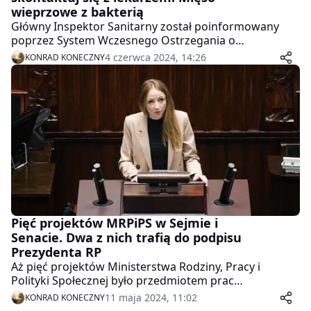
wieprzowe z bakterią
Główny Inspektor Sanitarny został poinformowany
poprzez System Wczesnego Ostrzegania o
Niebezpiecznej Żywności i Paszach (RASFF) o wykrycia
4 czerwca 2024, 14:26
KONRAD KONECZNY
Listeria monocytogenes w jednej partii suszonego
wyrobu z mięsa wieprzowego określonej poniżej.
Więcej poniżej!
Pięć projektów MRPiPS w Sejmie i
Senacie. Dwa z nich trafią do podpisu
Prezydenta RP
Aż pięć projektów Ministerstwa Rodziny, Pracy i
Polityki Społecznej było przedmiotem prac
parlamentarnych w dniach 8 i 9 maja. Dwa z nich
11 maja 2024, 11:02
KONRAD KONECZNY
czekają już tylko na podpis Prezydenta. Więcej poniżej!