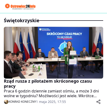
Świętokrzyskie
Rząd rusza z pilotażem skróconego czasu
pracy
Praca 6 godzin dziennie zamiast ośmiu, a może 3 dni
wolne w tygodniu? Możliwości jest wiele. Wkrótce
firmy z całej Polski będą miały możliwość
1 maja 2025, 17:55
KONRAD KONECZNY
przetestowania różnych modeli skróconego czasu