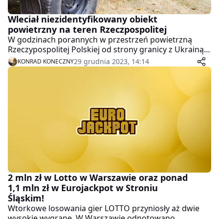
Wleciał niezidentyfikowany obiekt
powietrzny na teren Rzeczpospolitej
W godzinach porannych w przestrzeń powietrzną
Rzeczypospolitej Polskiej od strony granicy z Ukrainą
wleciał niezidentyfikowany obiekt powietrzny, który od
29 grudnia 2023, 14:14
KONRAD KONECZNY
momentu przekroczenia granicy, aż do miejsca zaniku
sygnału obserwowany był przez środki radiolokacyjne
systemu obrony powietrznej kraju. Więcej poniżej!
2 mln zł w Lotto w Warszawie oraz ponad
1,1 mln zł w Eurojackpot w Stroniu
Śląskim!
Wtorkowe losowania gier LOTTO przyniosły aż dwie
wysokie wygrane. W Warszawie odnotowano