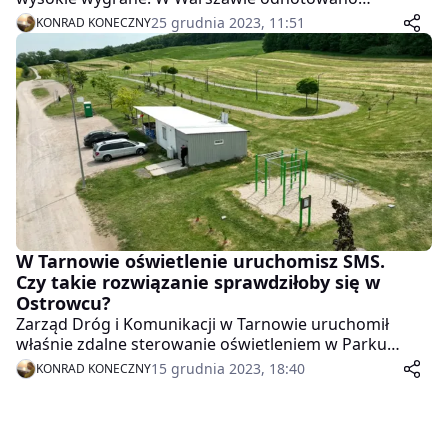
„szóstkę” w Lotto, zaś w Stroniu Śląskim (woj.
25 grudnia 2023, 11:51
KONRAD KONECZNY
dolnośląskie) – wygraną III stopnia w Eurojackpot
(5+0). Poniżej podajemy szczegóły dotyczące tych
szczęśliwych kuponów. Więcej poniżej!
W Tarnowie oświetlenie uruchomisz SMS.
Czy takie rozwiązanie sprawdziłoby się w
Ostrowcu?
Zarząd Dróg i Komunikacji w Tarnowie uruchomił
właśnie zdalne sterowanie oświetleniem w Parku
Biegowym na Górze św. Marcina, przy ulicy
15 grudnia 2023, 18:40
KONRAD KONECZNY
Harcerskiej. Aby uruchomić lampy, wystarczy wysłać
SMS o treści „Biegam” pod numer: 500-400-407. Więcej
poniżej!