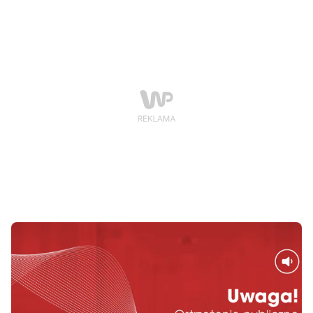
pracy. Co ważne, z zachowaniem dotychczasowych
wynagrodzeń pracowników i bez redukcji
zatrudnienia. W ten sposób odpowiadamy na
zmieniające się realia rynku pracy w dobie rewolucji
technologicznej. Więcej poniżej!