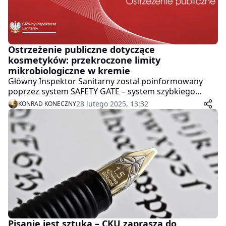
Ostrzeżenie publiczne dotyczące
kosmetyków: przekroczone limity
mikrobiologiczne w kremie
Główny Inspektor Sanitarny został poinformowany
poprzez system SAFETY GATE – system szybkiego
ostrzegania o niebezpiecznych produktach
28 lutego 2025, 13:32
KONRAD KONECZNY
nieżywnościowych o przekroczeniu limitów
mikrobiologicznych w produkcie kosmetycznym –
notyfikacja władz niemieckich SR/00625/25. Więcej
poniżej!
Pisanie jest sztuką – CKU zaprasza do