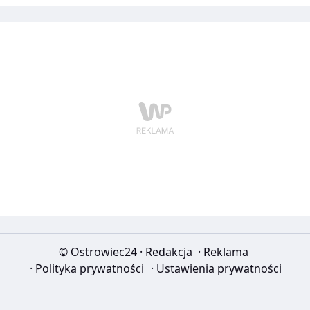
obecnie użytkowanej jezdni zachodniej (od strony os.
Słonecznego), na nową konstrukcję jezdni od strony
wschodniej (od os. Ogrody). Więcej poniżej!
© Ostrowiec24
·
Redakcja
·
Reklama
·
Polityka prywatności
·
Ustawienia prywatności