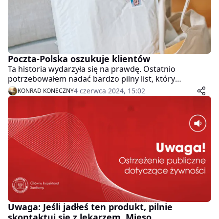
Poczta-Polska oszukuje klientów
Ta historia wydarzyła się na prawdę. Ostatnio
potrzebowałem nadać bardzo pilny list, który
chciałem, aby dotarł jak najszybciej. Oczywiście
4 czerwca 2024, 15:02
KONRAD KONECZNY
nadałem w godzinach porannych jako polecony
priorytet. Więcej poniżej!
Uwaga: Jeśli jadłeś ten produkt, pilnie
skontaktuj się z lekarzem. Mięso