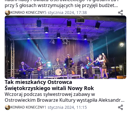
przy 5 głosach wstrzymujących się przyjęli budżet
powiatu ostrowieckiego. Dochody budżetu ustalono
5 stycznia 2024, 17:38
KONRAD KONECZNY
na kwotę 279.680.840,50 zł, natomiast wydatki na
kwotę 280.288.000,00 zł. Więcej poniżej!
Tak mieszkańcy Ostrowca
Świętokrzyskiego witali Nowy Rok
Wczoraj podczas sylwestrowej zabawy w
Ostrowieckim Browarze Kultury wystąpiła Aleksandra
Szwed. Tak mieszkańcy Ostrowca Św. witali Nowy Rok
1 stycznia 2024, 11:15
KONRAD KONECZNY
– galeria poniżej!