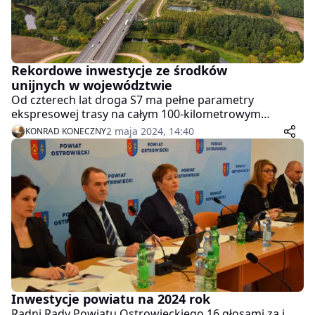
Rekordowe inwestycje ze środków
unijnych w województwie
Od czterech lat droga S7 ma pełne parametry
ekspresowej trasy na całym 100-kilometrowym
odcinku w granicach woj. świętokrzyskiego.
2 maja 2024, 14:40
KONRAD KONECZNY
Konsekwentna realizacja kluczowych dla regionu
inwestycji była możliwa dzięki dofinasowaniu ze
środków Unii Europejskiej. W ciągu 20 lat uczestnictwa
Polski we Wspólnocie w woj. świętokrzyskim
zrealizowaliśmy osiem dużych inwestycji drogowych
przy wsparciu UE. Więcej poniżej!
Inwestycje powiatu na 2024 rok
Radni Rady Powiatu Ostrowieckiego 16 głosami za i