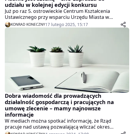
udziału w kolejnej edycji konkursu
Już po raz 5. ostrowieckie Centrum Kształcenia
Ustawicznego przy wsparciu Urzędu Miasta w
Ostrowcu Świętokrzyskim organizują konkurs pt.
17 lutego 2025, 15:17
KONRAD KONECZNY
„Pisanie jest sztuką – konkurs na najpiękniejsze
pismo”. Tym razem zadaniem konkursowiczów będzie
przepisanie dwóch krótkich listów – Marii
Pawlikowskiej-Jasnorzewskiej i Stefana
Jasnorzewskiego. Więcej poniżej!
Dobra wiadomość dla prowadzących
działalność gospodarczą i pracujących na
umowę zlecenie – mamy najnowsze
informacje
W mediach można spotkać informację, że Rząd
pracuje nad ustawą pozwalającą wliczać okres
prowadzenia działalności gospodarczej oraz pracy na