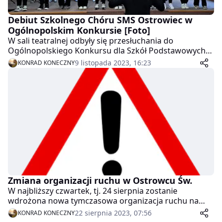
Debiut Szkolnego Chóru SMS Ostrowiec w
Ogólnopolskim Konkursie [Foto]
W sali teatralnej odbyły się przesłuchania do
Ogólnopolskiego Konkursu dla Szkół Podstawowych
„DO HYMNU”, organizowanego przez Narodowe
9 listopada 2023, 16:23
KONRAD KONECZNY
Centrum Kultury. Jurorami, którzy oceniali występ
młodych chórzystów z SMS Ostrowiec, byli prof. dr
hab. Grzegorz Oliwa oraz dr Katarzyna Sobas z
Uniwersytetu Rzeszowskiego. Więcej poniżej!
Zmiana organizacji ruchu w Ostrowcu Św.
W najbliższy czwartek, tj. 24 sierpnia zostanie
wdrożona nowa tymczasowa organizacja ruchu na
remontowanym odcinku DW 754. Główną zmianą dla
22 sierpnia 2023, 07:56
KONRAD KONECZNY
kierowców będzie przełożenie ruchu na ul. Radwana, z