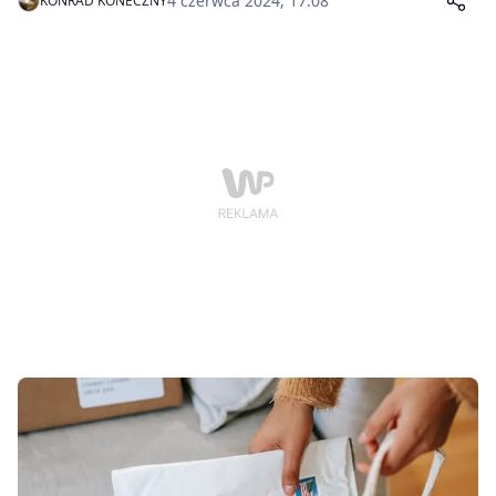
4 czerwca 2024, 17:08
KONRAD KONECZNY
umowę zlecenie do stażu pracy. Jest to ważne,
ponieważ takie lata liczą się do przepracowanych lat
na podstawie których chociażby w budżetówce
wypłacane są Jubileusze. Ponadto okres ten jako okres
pracy pozwala wliczyć czas prowadzenia działalności
lub pracy na zlecenie do stażu na podstawie którego
wyliczany jest urlop. Więcej poniżej!