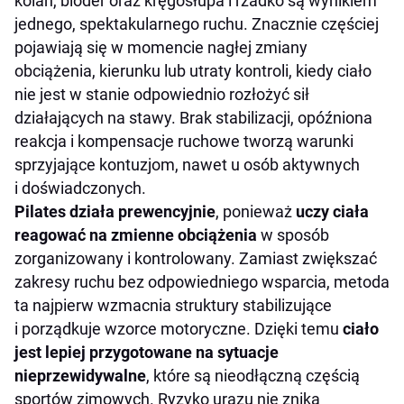
kolan, bioder oraz kręgosłupa i rzadko są wynikiem
jednego, spektakularnego ruchu. Znacznie częściej
pojawiają się w momencie nagłej zmiany
obciążenia, kierunku lub utraty kontroli, kiedy ciało
nie jest w stanie odpowiednio rozłożyć sił
działających na stawy. Brak stabilizacji, opóźniona
reakcja i kompensacje ruchowe tworzą warunki
sprzyjające kontuzjom, nawet u osób aktywnych
i doświadczonych.
Pilates działa prewencyjnie
, ponieważ
uczy ciała
reagować na zmienne obciążenia
w sposób
zorganizowany i kontrolowany. Zamiast zwiększać
zakresy ruchu bez odpowiedniego wsparcia, metoda
ta najpierw wzmacnia struktury stabilizujące
i porządkuje wzorce motoryczne. Dzięki temu
ciało
jest lepiej przygotowane na sytuacje
nieprzewidywalne
, które są nieodłączną częścią
sportów zimowych. Ryzyko urazu nie znika