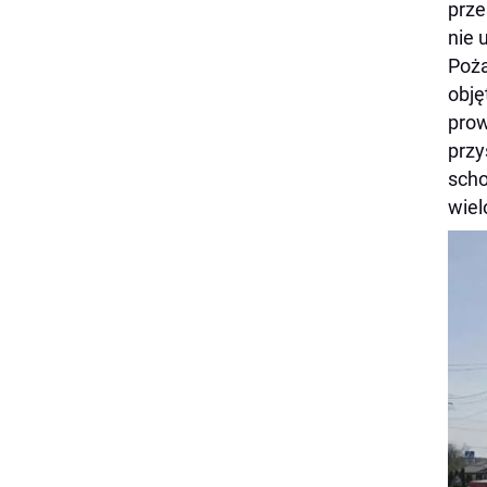
prze
nie 
Poża
obję
prow
przy
scho
wiel