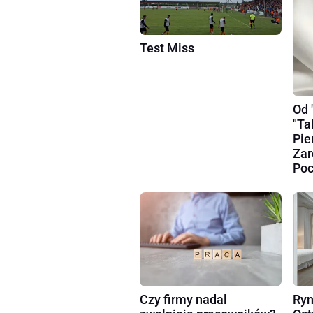
Test Miss
Od 
"Ta
Pie
Zar
Poc
Czy firmy nadal
Ryn