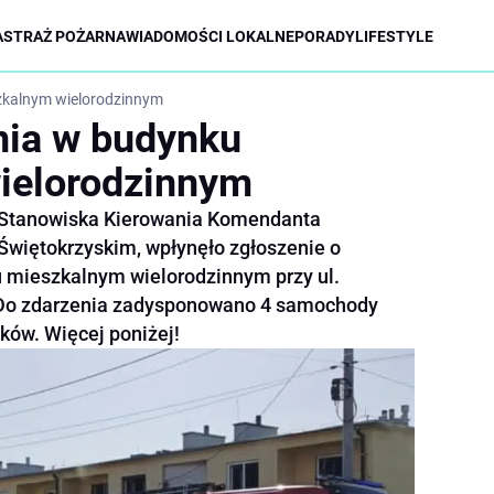
A
STRAŻ POŻARNA
WIADOMOŚCI LOKALNE
PORADY
LIFESTYLE
zkalnym wielorodzinnym
nia w budynku
ielorodzinnym
do Stanowiska Kierowania Komendanta
więtokrzyskim, wpłynęło zgłoszenie o
 mieszkalnym wielorodzinnym przy ul.
 Do zdarzenia zadysponowano 4 samochody
ków. Więcej poniżej!