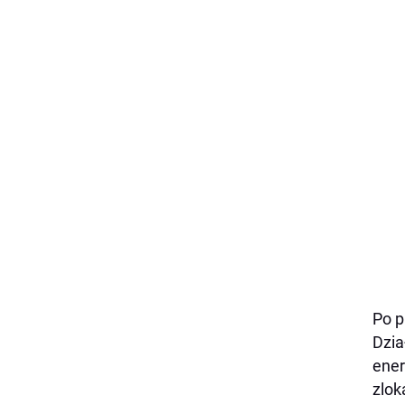
Po p
Dzia
ener
zlok