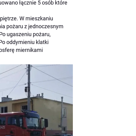
owano łącznie 5 osób które
piętrze. W mieszkaniu
nia pożaru z jednoczesnym
Po ugaszeniu pożaru,
Po oddymieniu klatki
osferę miernikami