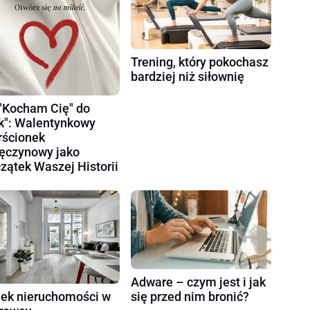
Trening, który pokochasz
bardziej niż siłownię
"Kocham Cię" do
k": Walentynkowy
rścionek
ęczynowy jako
zątek Waszej Historii
Adware – czym jest i jak
ek nieruchomości w
się przed nim bronić?