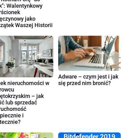
k": Walentynkowy
rścionek
ęczynowy jako
zątek Waszej Historii
Adware – czym jest i jak
ek nieruchomości w
się przed nim bronić?
rowcu
ętokrzyskim – jak
ić lub sprzedać
ruchomość
piecznie i
tecznie?