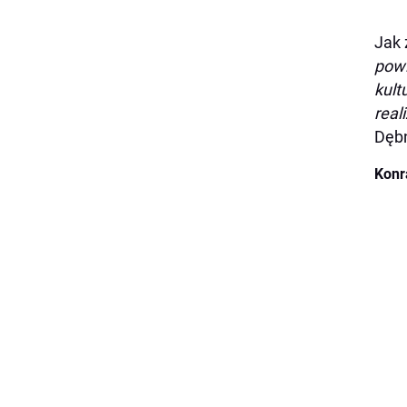
Jak 
powi
kult
real
Dębn
Konr