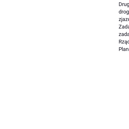
Drug
drog
zjaz
Zada
zada
Rząd
Plan