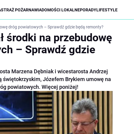
A
STRAŻ POŻARNA
WIADOMOŚCI LOKALNE
PORADY
LIFESTYLE
dowę dróg powiatowych – Sprawdź gdzie będą remonty?
ł środki na przebudowę
ch – Sprawdź gdzie
osta Marzena Dębniak i wicestarosta Andrzej
dą świętokrzyskim, Józefem Brykiem umowę na
óg powiatowych. Więcej poniżej!