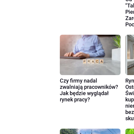
"Ta
Pie
Zar
Poc
Czy firmy nadal
Ryn
zwalniają pracowników?
Ost
Jak będzie wyglądał
Świ
rynek pracy?
kup
nie
bez
sku