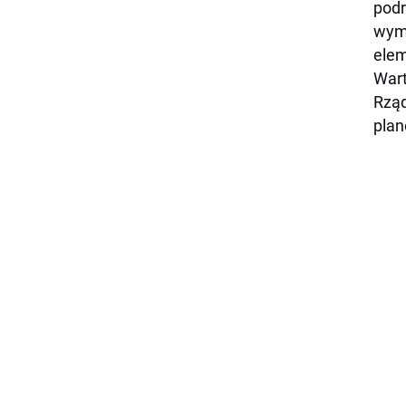
podr
wymi
elem
Wart
Rząd
plan