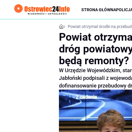
STRONA GŁÓWNA
POLICJ
Powiat otrzymał środki na przebu
Powiat otrzyma
dróg powiatowy
będą remonty?
W Urzędzie Wojewódzkim, star
Jabłoński podpisali z wojewo
dofinansowanie przebudowy dr