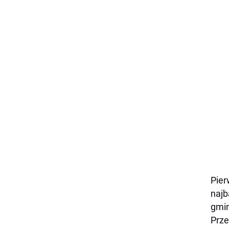
Pier
najb
gmi
Prze