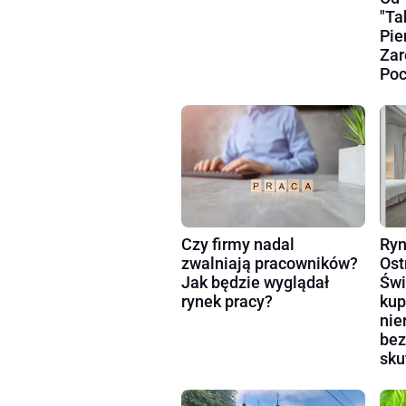
"Ta
Pie
Zar
Poc
Czy firmy nadal
Ryn
zwalniają pracowników?
Ost
Jak będzie wyglądał
Świ
rynek pracy?
kup
nie
bez
sku