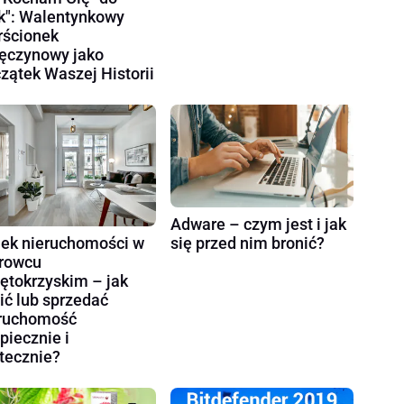
k": Walentynkowy
rścionek
ęczynowy jako
zątek Waszej Historii
Adware – czym jest i jak
ek nieruchomości w
się przed nim bronić?
rowcu
ętokrzyskim – jak
ić lub sprzedać
ruchomość
piecznie i
tecznie?