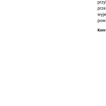
przy
prze
wyje
powi
Konr