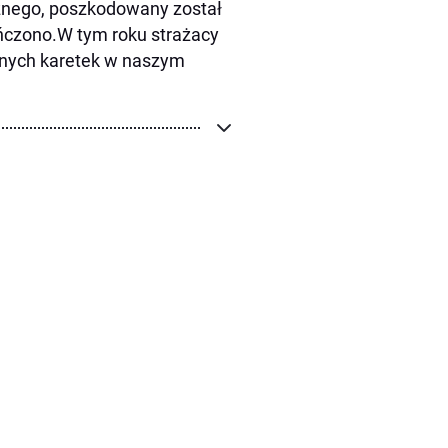
znego, poszkodowany został
czono.W tym roku strażacy
olnych karetek w naszym