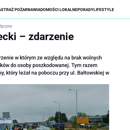
A
STRAŻ POŻARNA
WIADOMOŚCI LOKALNE
PORADY
LIFESTYLE
edyczne
ecki – zdarzenie
arzenie w którym ze względu na brak wolnych
aków do osoby poszkodowanej. Tym razem
, który leżał na poboczu przy ul. Bałtowskiej w