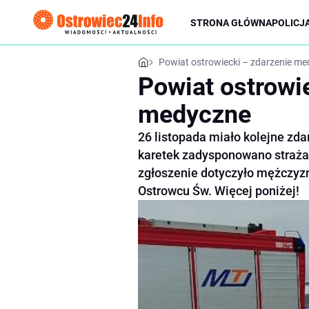
STRONA GŁÓWNA
POLICJ
Powiat ostrowiecki – zdarzenie m
Powiat ostrowi
medyczne
26 listopada miało kolejne zd
karetek zadysponowano straż
zgłoszenie dotyczyło mężczyzny
Ostrowcu Św. Więcej poniżej!