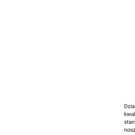
Dzia
kwal
stan
nosz