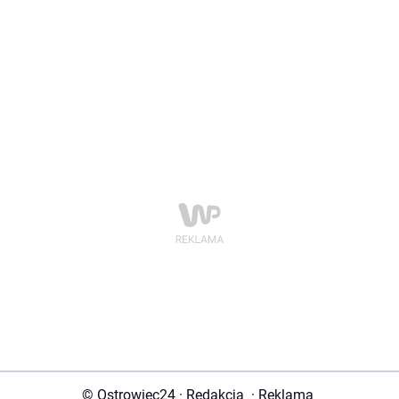
© Ostrowiec24
·
Redakcja
·
Reklama