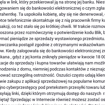
nęła w link, który przekierował ją na stronę jej banku. Ni
gowaniem się do bankowości elektronicznej o czym zgł
rahentkę. Ta uspokoiła kobietę, aby się nie denerwował, g
tce telefonicznie skontaktuje się z nią pracownik firmy k
sakcji, co też stało się po krótkiej chwili. W trakcie rozm
oszona przez rozmówczynię o potwierdzenie kodu Blik, 
ymać pieniądze ze sprzedaży wystawionego przedmiotu.
owczanka postąpił zgodnie z otrzymanymi wskazówkami,
w. Kiedy zalogowała się do bankowości elektronicznej z
kana , gdyż z jej konta zniknęły pieniądze w kwocie 18 0
kacje do sprzedaży i kupna towarów ułatwiają nam możl
odzenia z domu, niemniej podczas kontaktów z niezna
ować szczególną ostrożność. Oszuści często udają kli
wie zakupu z aplikacji sprzedażowej na popularne komu
jno cyberprzestępcy pod pretekstem przesyłki towaru lu
syłają linki, dzięki którym otrzymują dostęp do naszyc
ętaj! Sprzedając w Internecie również możesz zostać oszu