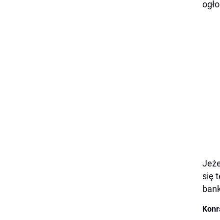
ogło
Jeże
się 
ban
Konr