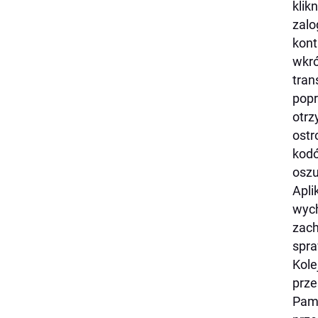
klik
zalo
kont
wkró
tran
popr
otrz
ostr
kodó
oszu
Apli
wych
zach
spra
Kole
prze
Pami