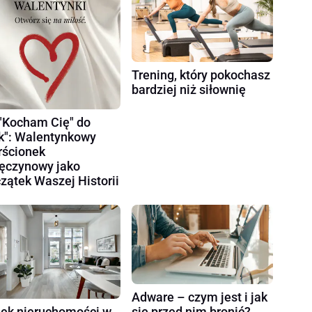
Trening, który pokochasz
bardziej niż siłownię
"Kocham Cię" do
k": Walentynkowy
rścionek
ęczynowy jako
zątek Waszej Historii
Adware – czym jest i jak
ek nieruchomości w
się przed nim bronić?