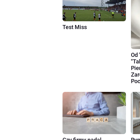
Test Miss
Od 
"Ta
Pie
Zar
Poc
Czy firmy nadal
Ryn