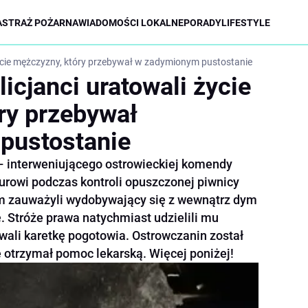
A
STRAŻ POŻARNA
WIADOMOŚCI LOKALNE
PORADY
LIFESTYLE
życie mężczyzny, który przebywał w zadymionym pustostanie
icjanci uratowali życie
ry przebywał
pustostanie
 – interweniującego ostrowieckiej komendy
durowi podczas kontroli opuszczonej piwnicy
m zauważyli wydobywający się z wewnątrz dym
. Stróże prawa natychmiast udzielili mu
ali karetkę pogotowia. Ostrowczanin został
e otrzymał pomoc lekarską. Więcej poniżej!