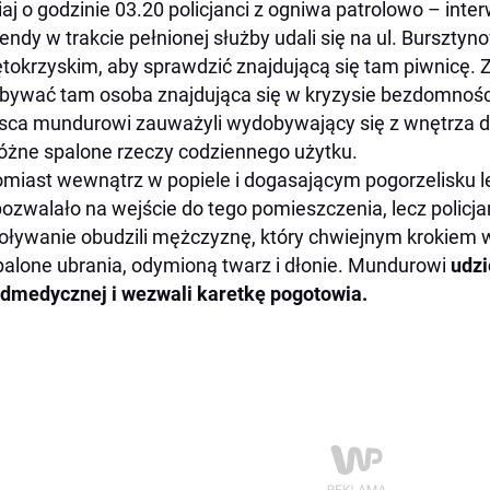
iaj o godzinie 03.20 policjanci z ogniwa patrolowo – inte
ndy w trakcie pełnionej służby udali się na ul. Burszty
tokrzyskim, aby sprawdzić znajdującą się tam piwnicę. 
bywać tam osoba znajdująca się w kryzysie bezdomnośc
sca mundurowi zauważyli wydobywający się z wnętrza d
różne spalone rzeczy codziennego użytku.
miast wewnątrz w popiele i dogasającym pogorzelisku 
pozwalało na wejście do tego pomieszczenia, lecz policj
ływanie obudzili mężczyznę, który chwiejnym krokiem 
alone ubrania, odymioną twarz i dłonie. Mundurowi
udzi
dmedycznej i wezwali karetkę pogotowia.