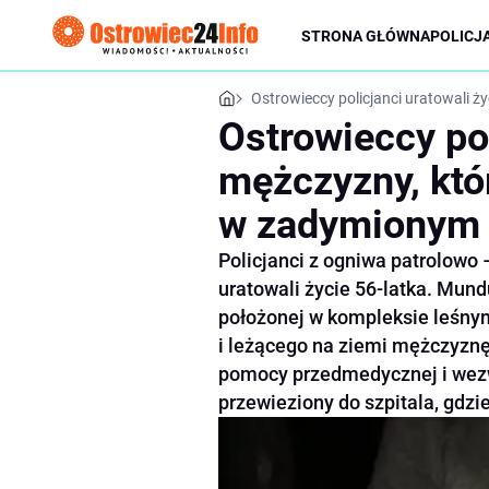
STRONA GŁÓWNA
POLICJ
Ostrowieccy policjanci uratowali 
Ostrowieccy pol
mężczyzny, któ
w zadymionym 
Policjanci z ogniwa patrolowo
uratowali życie 56-latka. Mun
położonej w kompleksie leśny
i leżącego na ziemi mężczyznę
pomocy przedmedycznej i wezw
przewieziony do szpitala, gdzi