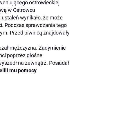
rweniującego ostrowieckiej
nową w Ostrowcu
Z ustaleń wynikało, że może
i. Podczas sprawdzania tego
ym. Przed piwnicą znajdowały
leżał mężczyzna. Zadymienie
anci poprzez głośne
wyszedł na zewnątrz. Posiadał
elili mu pomocy