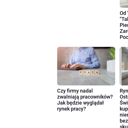
Od 
"Ta
Pie
Zar
Poc
Czy firmy nadal
Ryn
zwalniają pracowników?
Ost
Jak będzie wyglądał
Świ
rynek pracy?
kup
nie
bez
sku