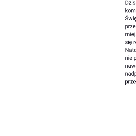
Dzis
kome
Świę
prze
miej
się 
Nato
nie 
nawo
nadp
prze