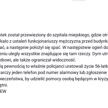
atek został przewieziony do szpitala miejskiego, gdzie o
kało z ustaleń funkcjonariuszy mężczyzna przed budynkie
ać, a następnie położył się spać. W następstwie ogień do
eniu uległy wszystkie znajdujące się tam rzeczy. Dym utr
atkowi, ale także ograniczał widoczność.
łą pewnością to właśnie policjanci uratowali życie 56-la
arczy jeden telefon pod numer alarmowy lub zgłoszenie
ieczeństwa, by udzielić pomocy osobą będącym w kryz
ętni.
 EW