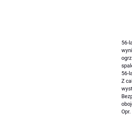
56-l
wyni
ogrz
spal
56-l
Z ca
wyst
Bezp
oboj
Opr.