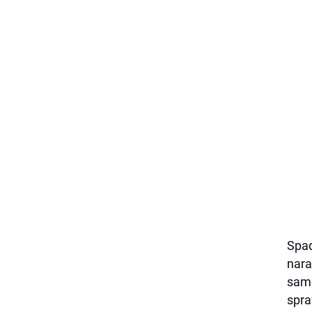
Spad
nara
samo
spra