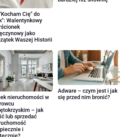
"Kocham Cię" do
k": Walentynkowy
rścionek
ęczynowy jako
zątek Waszej Historii
Adware – czym jest i jak
ek nieruchomości w
się przed nim bronić?
rowcu
ętokrzyskim – jak
ić lub sprzedać
ruchomość
piecznie i
tecznie?