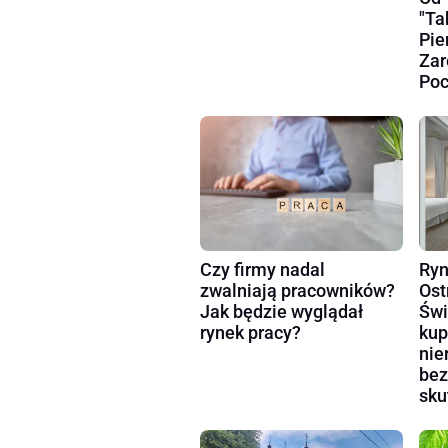
"Ta
Pie
Zar
Poc
Czy firmy nadal
Ryn
zwalniają pracowników?
Ost
Jak będzie wyglądał
Świ
rynek pracy?
kup
nie
bez
sku