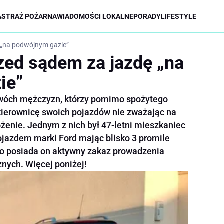
A
STRAŻ POŻARNA
WIADOMOŚCI LOKALNE
PORADY
LIFESTYLE
 „na podwójnym gazie”
ed sądem za jazdę „na
ie”
wóch mężczyzn, którzy pomimo spożytego
 kierownicę swoich pojazdów nie zważając na
żenie. Jednym z nich był 47-letni mieszkaniec
pojazdem marki Ford mając blisko 3 promile
to posiada on aktywny zakaz prowadzenia
nych. Więcej poniżej!