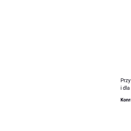
Przy
i dl
Konr