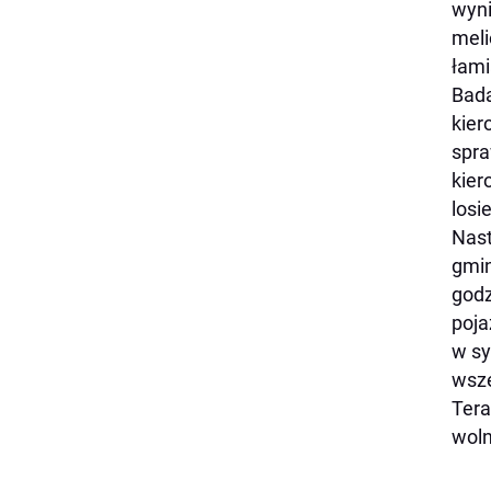
wyni
meli
łami
Bada
kier
spra
kier
losi
Nast
gmin
godz
poja
w sy
wsze
Tera
woln