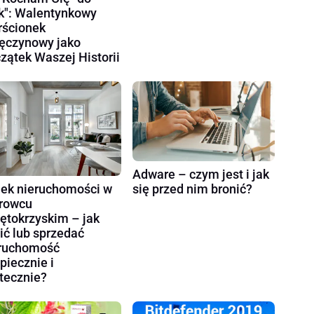
k": Walentynkowy
rścionek
ęczynowy jako
zątek Waszej Historii
Adware – czym jest i jak
ek nieruchomości w
się przed nim bronić?
rowcu
ętokrzyskim – jak
ić lub sprzedać
ruchomość
piecznie i
tecznie?