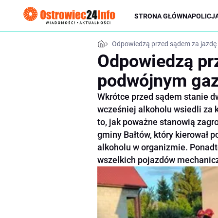
STRONA GŁÓWNA
POLICJ
Odpowiedzą przed sądem za jazdę
Odpowiedzą prz
podwójnym gaz
Wkrótce przed sądem stanie d
wcześniej alkoholu wsiedli za
to, jak poważne stanowią zagro
gminy Bałtów, który kierował 
alkoholu w organizmie. Ponad
wszelkich pojazdów mechanicz