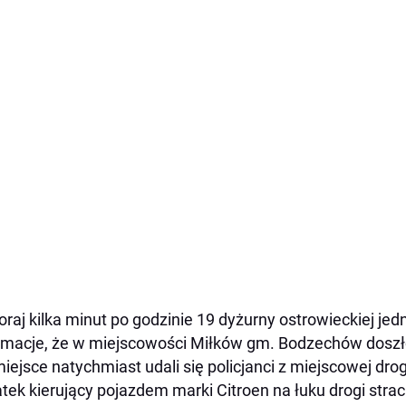
raj kilka minut po godzinie 19 dyżurny ostrowieckiej jedn
rmacje, że w miejscowości Miłków gm. Bodzechów doszł
iejsce natychmiast udali się policjanci z miejscowej dro
atek kierujący pojazdem marki Citroen na łuku drogi str