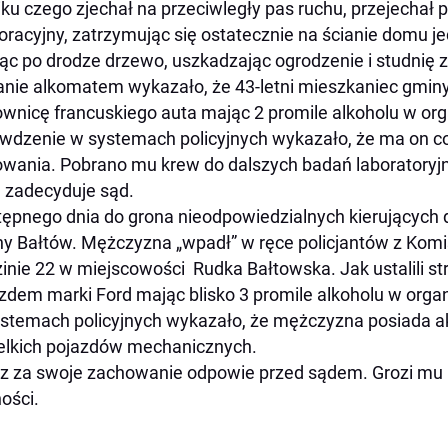
ku czego zjechał na przeciwległy pas ruchu, przejechał 
oracyjny, zatrzymując się ostatecznie na ścianie domu 
ąc po drodze drzewo, uszkadzając ogrodzenie i studnię zn
nie alkomatem wykazało, że 43-letni mieszkaniec gmi
ownicę francuskiego auta mając 2 promile alkoholu w or
wdzenie w systemach policyjnych wykazało, że ma on co
owania. Pobrano mu krew do dalszych badań laboratoryjn
e zadecyduje sąd.
ępnego dnia do grona nieodpowiedzialnych kierujących d
y Bałtów. Mężczyzna „wpadł” w ręce policjantów z Komis
inie 22 w miejscowości Rudka Bałtowska. Jak ustalili st
zdem marki Ford mając blisko 3 promile alkoholu w org
stemach policyjnych wykazało, że mężczyzna posiada 
lkich pojazdów mechanicznych.
z za swoje zachowanie odpowie przed sądem. Grozi mu k
ości.