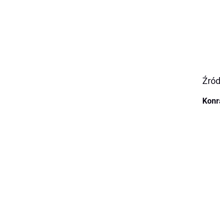
Źród
Konr