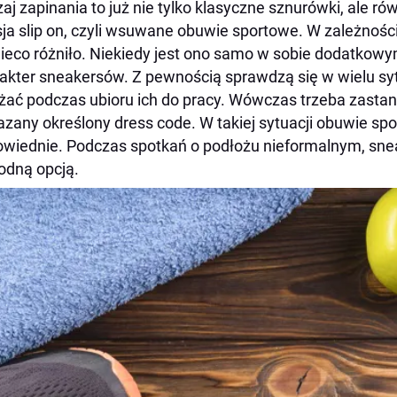
aj zapinania to już nie tylko klasyczne sznurówki, ale ró
ja slip on, czyli wsuwane obuwie sportowe. W zależnośc
nieco różniło. Niekiedy jest ono samo w sobie dodatkow
akter sneakersów. Z pewnością sprawdzą się w wielu sy
ać podczas ubioru ich do pracy. Wówczas trzeba zastanow
zany określony dress code. W takiej sytuacji obuwie sp
wiednie. Podczas spotkań o podłożu nieformalnym, snea
dną opcją.