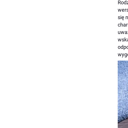
Rodz
wers
się 
char
uważ
wska
odpo
wygo