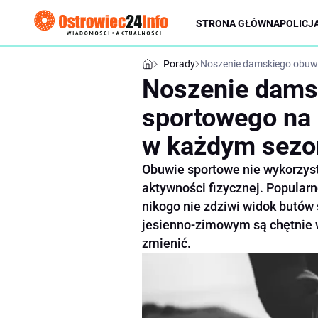
STRONA GŁÓWNA
POLICJ
Porady
Noszenie damskiego obuwi
Noszenie dams
sportowego na 
w każdym sezo
Obuwie sportowe nie wykorzystu
aktywności fizycznej. Popularn
nikogo nie zdziwi widok butów
jesienno-zimowym są chętnie wy
zmienić.