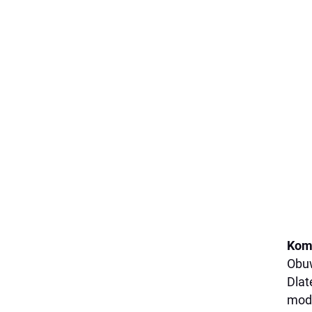
Komf
Obuw
Dlat
modo