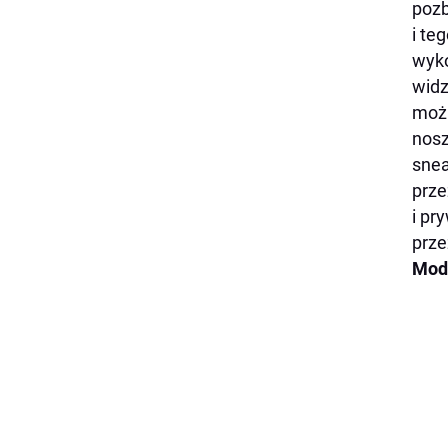
pozb
i te
wyko
widz
możn
nosz
snea
prze
i pr
prze
Mod