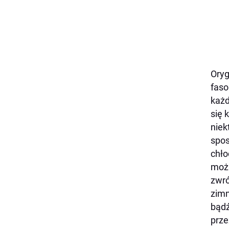
Oryg
faso
każd
się 
niek
spos
chło
możl
zwró
zimn
bądź
prze