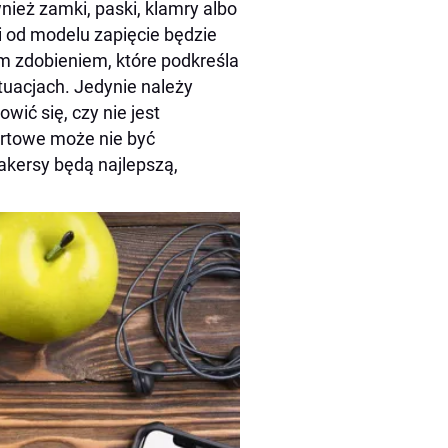
wnież zamki, paski, klamry albo
i od modelu zapięcie będzie
ym zdobieniem, które podkreśla
tuacjach. Jedynie należy
ić się, czy nie jest
ortowe może nie być
kersy będą najlepszą,