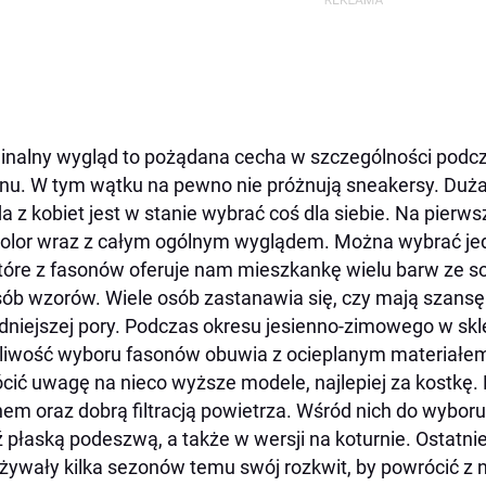
inalny wygląd to pożądana cecha w szczególności pod
nu. W tym wątku na pewno nie próżnują sneakersy. Duża 
a z kobiet jest w stanie wybrać coś dla siebie. Na pier
kolor wraz z całym ogólnym wyglądem. Można wybrać jedn
tóre z fasonów oferuje nam mieszkankę wielu barw ze s
ób wzorów. Wiele osób zastanawia się, czy mają szansę
dniejszej pory. Podczas okresu jesienno-zimowego w skl
iwość wyboru fasonów obuwia z ocieplanym materiałem
cić uwagę na nieco wyższe modele, najlepiej za kostkę. 
em oraz dobrą filtracją powietrza. Wśród nich do wybo
 płaską podeszwą, a także w wersji na koturnie. Ostatni
żywały kilka sezonów temu swój rozkwit, by powrócić 