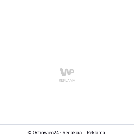
© Ostrowiec24
·
Redakcja
·
Reklama