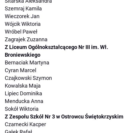
Sitarska Aleksandra
Szemraj Kamila
Wieczorek Jan
Wójcik Wiktoria
Wróbel Paweł
Zagrajek Zuzanna
Z Liceum Ogólnokształcącego Nr III im. Wł.
Broniewskiego
Bernaciak Martyna
Cyran Marcel
Czajkowski Szymon
Kowalska Maja
Lipiec Dominika
Menducka Anna
Sokół Wiktoria
Z Zespołu Szkół Nr 3 w Ostrowcu Świętokrzyskim
Czarnecki Kacper
Gałek Rafał