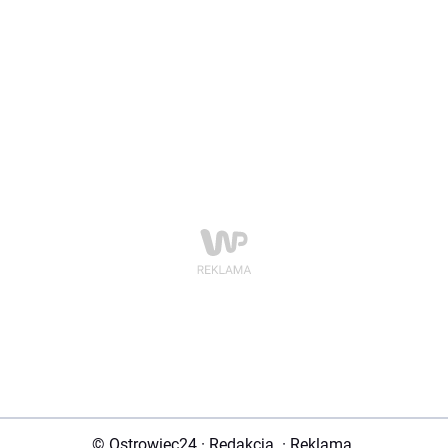
© Ostrowiec24
·
Redakcja
·
Reklama