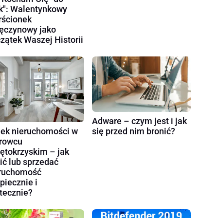
k": Walentynkowy
rścionek
ęczynowy jako
zątek Waszej Historii
Adware – czym jest i jak
ek nieruchomości w
się przed nim bronić?
rowcu
ętokrzyskim – jak
ić lub sprzedać
ruchomość
piecznie i
tecznie?