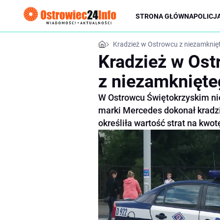
STRONA GŁÓWNA
POLICJ
Kradzież w Ostrowcu z niezamknię
Kradzież w Ost
z niezamknięte
W Ostrowcu Świętokrzyskim ni
marki Mercedes dokonał kradz
określiła wartość strat na kwot