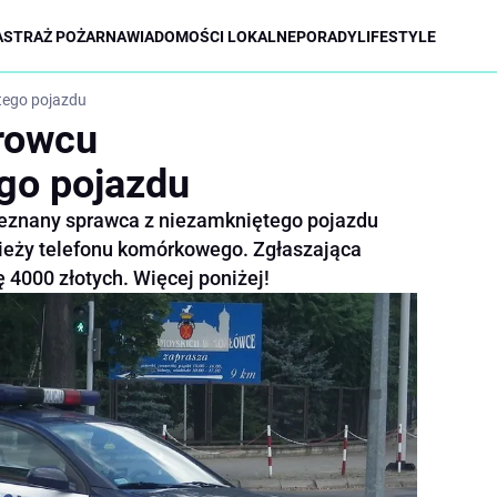
A
STRAŻ POŻARNA
WIADOMOŚCI LOKALNE
PORADY
LIFESTYLE
tego pojazdu
rowcu
go pojazdu
eznany sprawca z niezamkniętego pojazdu
ieży telefonu komórkowego. Zgłaszająca
ę 4000 złotych. Więcej poniżej!