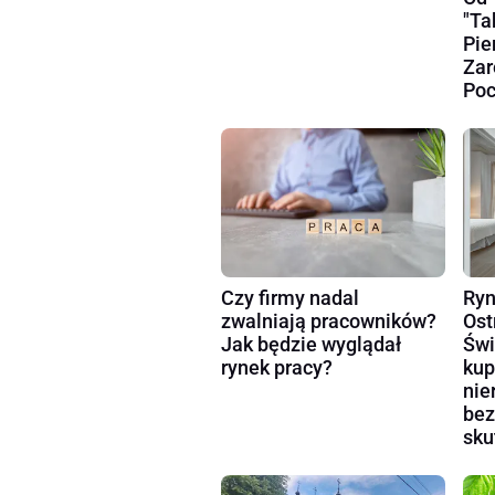
"Ta
Pie
Zar
Poc
Czy firmy nadal
Ryn
zwalniają pracowników?
Ost
Jak będzie wyglądał
Świ
rynek pracy?
kup
nie
bez
sku