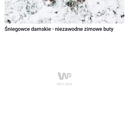
Śniegowce damskie - niezawodne zimowe buty