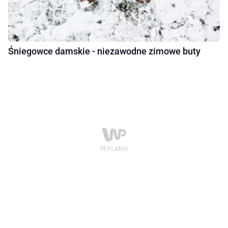
Śniegowce damskie - niezawodne zimowe buty