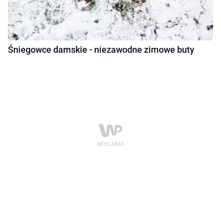
Śniegowce damskie - niezawodne zimowe buty