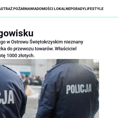
A
STRAŻ POŻARNA
WIADOMOŚCI LOKALNE
PORADY
LIFESTYLE
rgowisku
ego w Ostrowu Świętokrzyskim nieznany
zka do przewozu towarów. Właściciel
tę 1000 złotych.