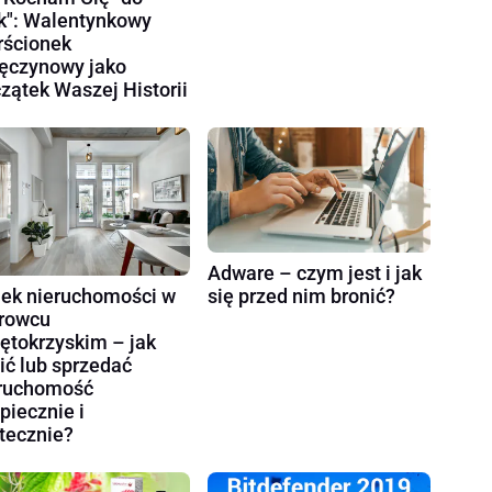
k": Walentynkowy
rścionek
ęczynowy jako
zątek Waszej Historii
Adware – czym jest i jak
ek nieruchomości w
się przed nim bronić?
rowcu
ętokrzyskim – jak
ić lub sprzedać
ruchomość
piecznie i
tecznie?