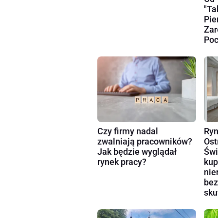
"Ta
Pie
Zar
Poc
Czy firmy nadal
Ryn
zwalniają pracowników?
Ost
Jak będzie wyglądał
Świ
rynek pracy?
kup
nie
bez
sku