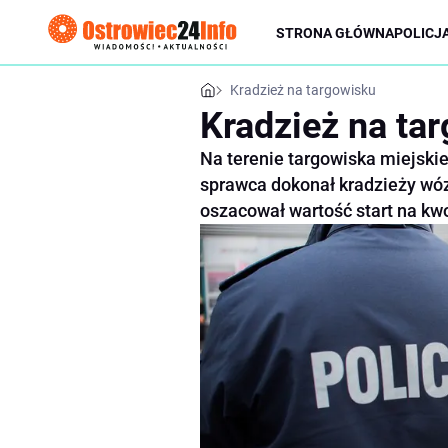
STRONA GŁÓWNA
POLICJ
Kradzież na targowisku
Kradzież na ta
Na terenie targowiska miejski
sprawca dokonał kradzieży wó
oszacował wartość start na kwo