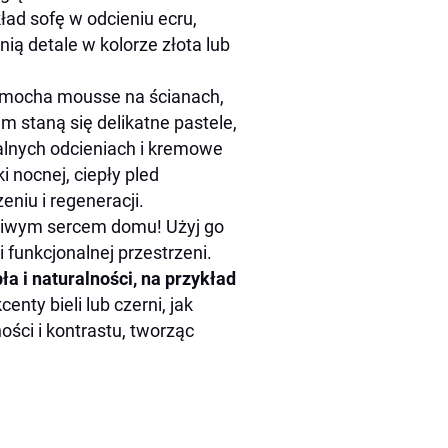
ład sofę w odcieniu ecru,
ią detale w kolorze złota lub
j mocha mousse na ścianach,
m staną się delikatne pastele,
ralnych odcieniach i kremowe
ki nocnej, ciepły pled
eniu i regeneracji.
dziwym sercem domu! Użyj go
i funkcjonalnej przestrzeni.
a i naturalności, na przykład
enty bieli lub czerni, jak
ści i kontrastu, tworząc