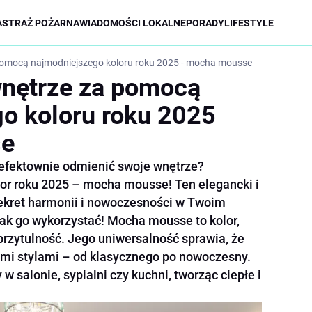
A
STRAŻ POŻARNA
WIADOMOŚCI LOKALNE
PORADY
LIFESTYLE
pomocą najmodniejszego koloru roku 2025 - mocha mousse
wnętrze za pomocą
o koloru roku 2025
se
i efektownie odmienić swoje wnętrze?
or roku 2025 – mocha mousse! Ten elegancki i
 sekret harmonii i nowoczesności w Twoim
 jak go wykorzystać! Mocha mousse to kolor,
 przytulność. Jego uniwersalność sprawia, że
ymi stylami – od klasycznego po nowoczesny.
salonie, sypialni czy kuchni, tworząc ciepłe i