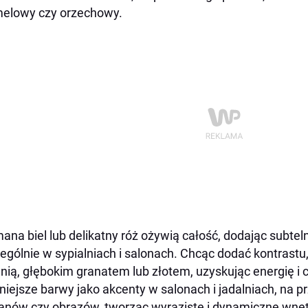
elowy czy orzechowy.
ana biel lub delikatny róż ożywią całość, dodając subteln
ególnie w sypialniach i salonach. Chcąc dodać kontrastu
enią, głębokim granatem lub złotem, uzyskując energię i 
iejsze barwy jako akcenty w salonach i jadalniach, na pr
nów czy obrazów, tworząc wyraziste i dynamiczne wnęt