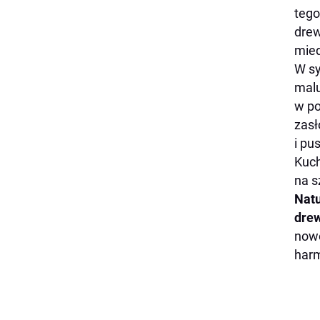
tego
drew
mied
W sy
malu
w po
zasł
i pu
Kuch
na s
Natu
drew
nowo
harm