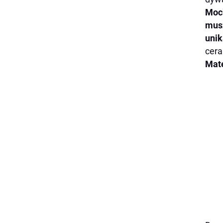
Moch
musz
unik
cera
Mate