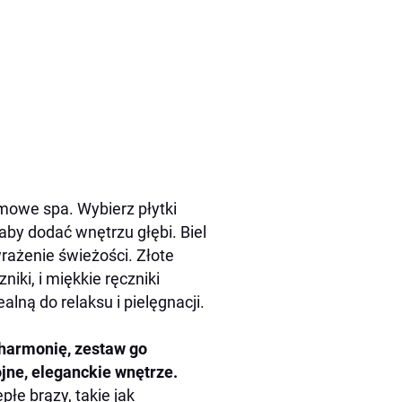
mowe spa. Wybierz płytki
aby dodać wnętrzu głębi. Biel
wrażenie świeżości. Złote
iki, i miękkie ręczniki
lną do relaksu i pielęgnacji.
harmonię, zestaw go
jne, eleganckie wnętrze.
łe brązy, takie jak