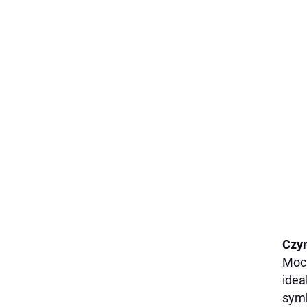
Czy
Moch
idea
symb