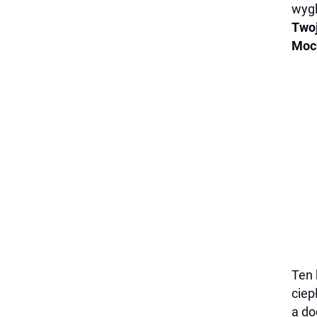
wygl
Twoj
Moc
Ten 
ciep
a do