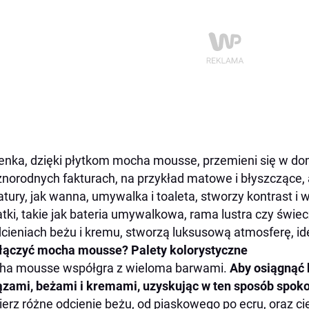
enka, dzięki płytkom mocha mousse, przemieni się w do
żnorodnych fakturach, na przykład matowe i błyszczące, 
tury, jak wanna, umywalka i toaleta, stworzy kontrast i 
tki, takie jak bateria umywalkowa, rama lustra czy świeczn
cieniach beżu i kremu, stworzą luksusową atmosferę, idea
łączyć mocha mousse? Palety kolorystyczne
ha mousse współgra z wieloma barwami.
Aby osiągnąć 
ązami, beżami i kremami, uzyskując w ten sposób spoko
erz różne odcienie beżu, od piaskowego po ecru, oraz ciep