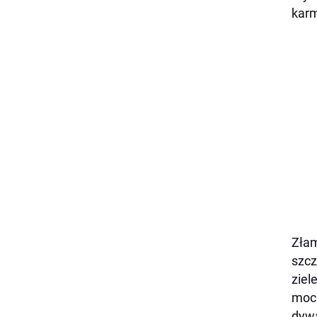
karm
Złam
szcz
ziel
mocn
dywa