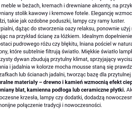
 meble w beżach, kremach i drewniane akcenty, na przyk
niany stolik kawowy i kremowe fotele. Elegancję wzmocn
zi, takie jak ozdobne poduszki, lampy czy ramy luster.
pialni, dążąc do stworzenia oazy relaksu, ponownie uży
jąc na przykład ścianę za łóżkiem. Idealnym dopełnienie
staci pudrowego różu czy błękitu, lniana pościel w natu
ony, które subtelnie filtrują światło. Miękkie światło lamp
szysty dywan zbudują przytulny klimat, sprzyjający wycisz
nia i jadalnia w kolorze mocha mousse staną się praw
zafkach lub ścianach jadalni, tworząc bazę dla przytulnej 
ralne materiały – drewno i kamień wzmocnią efekt ciepł
niany blat, kamienna podłoga lub ceramiczne płytki.
Akc
czesne krzesła, lampy czy dodatki, dodadzą nowoczesno
onijne połączenie tradycji i nowoczesności.