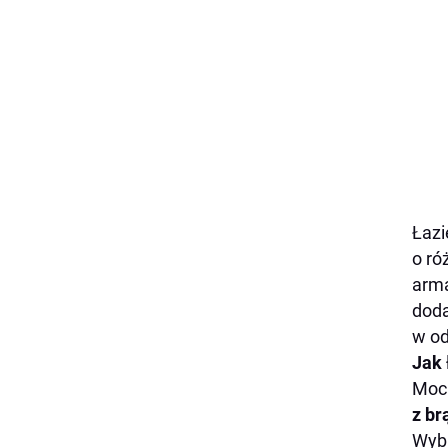
Łazi
o ró
arma
doda
w od
Jak 
Moc
z br
Wybi