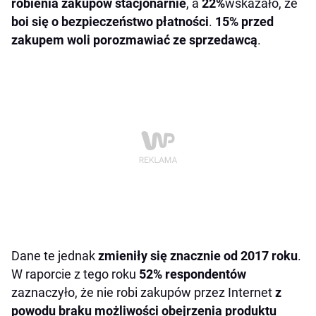
robienia zakupów stacjonarnie
, a
22%
wskazało, że
boi się o bezpieczeństwo płatności
.
15% przed
zakupem woli porozmawiać ze sprzedawcą
.
Dane te jednak
zmieniły się znacznie od 2017 roku
.
W raporcie z tego roku
52% respondentów
zaznaczyło, że nie robi zakupów przez Internet
z
powodu braku możliwości obejrzenia produktu