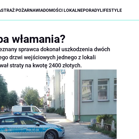
A
STRAŻ POŻARNA
WIADOMOŚCI LOKALNE
PORADY
LIFESTYLE
óba włamania?
ieznany sprawca dokonał uszkodzenia dwóch
ego drzwi wejściowych jednego z lokali
ał straty na kwotę 2400 złotych.