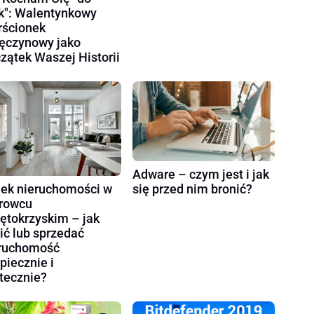
k": Walentynkowy
rścionek
ęczynowy jako
zątek Waszej Historii
Adware – czym jest i jak
ek nieruchomości w
się przed nim bronić?
rowcu
ętokrzyskim – jak
ić lub sprzedać
ruchomość
piecznie i
tecznie?