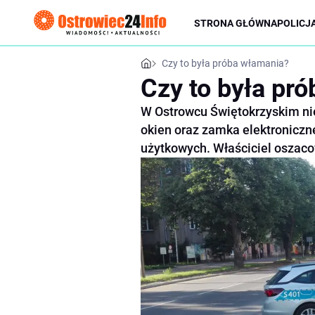
STRONA GŁÓWNA
POLICJ
Czy to była próba włamania?
Czy to była pr
W Ostrowcu Świętokrzyskim n
okien oraz zamka elektroniczn
użytkowych. Właściciel oszacow