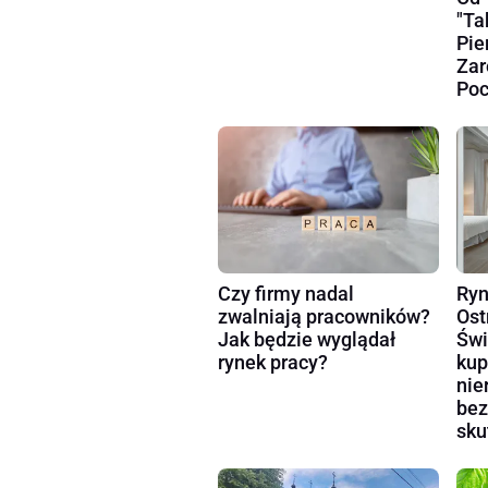
"Ta
Pie
Zar
Poc
Czy firmy nadal
Ryn
zwalniają pracowników?
Ost
Jak będzie wyglądał
Świ
rynek pracy?
kup
nie
bez
sku