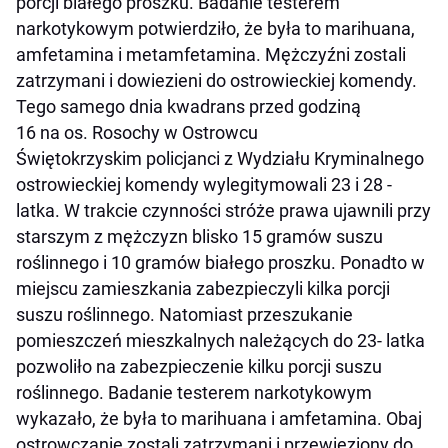
porcji białego proszku. Badanie testerem
narkotykowym potwierdziło, że była to marihuana,
amfetamina i metamfetamina. Mężczyźni zostali
zatrzymani i dowiezieni do ostrowieckiej komendy.
Tego samego dnia kwadrans przed godziną
16 na os. Rosochy w Ostrowcu
Świętokrzyskim policjanci z Wydziału Kryminalnego
ostrowieckiej komendy wylegitymowali 23 i 28 -
latka. W trakcie czynności stróże prawa ujawnili przy
starszym z mężczyzn blisko 15 gramów suszu
roślinnego i 10 gramów białego proszku. Ponadto w
miejscu zamieszkania zabezpieczyli kilka porcji
suszu roślinnego. Natomiast przeszukanie
pomieszczeń mieszkalnych należących do 23- latka
pozwoliło na zabezpieczenie kilku porcji suszu
roślinnego. Badanie testerem narkotykowym
wykazało, że była to marihuana i amfetamina. Obaj
ostrowczanie zostali zatrzymani i przewieziony do