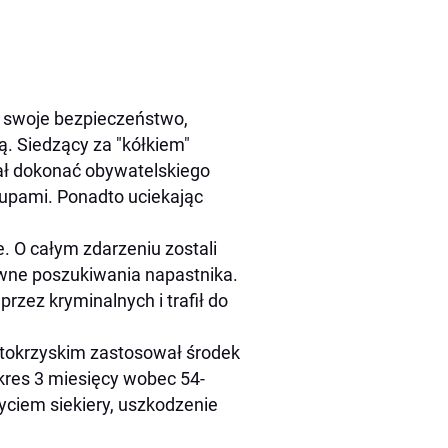
o swoje bezpieczeństwo,
ą. Siedzący za "kółkiem"
ał dokonać obywatelskiego
 łupami. Ponadto uciekając
. O całym zdarzeniu zostali
sywne poszukiwania napastnika.
zez kryminalnych i trafił do
tokrzyskim zastosował środek
res 3 miesięcy wobec 54-
życiem siekiery, uszkodzenie