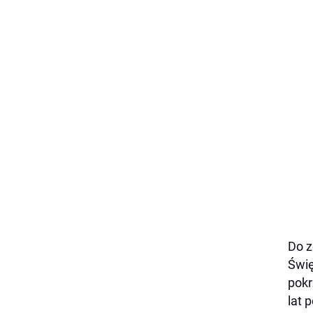
Do z
Świę
pokr
lat 