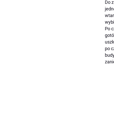
Do z
jedn
wtar
wybi
Po c
gotó
uszk
po c
budy
zani