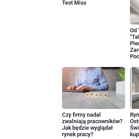
Test Miss
Od 
"Ta
Pie
Zar
Poc
Czy firmy nadal
Ryn
zwalniają pracowników?
Ost
Jak będzie wyglądał
Świ
rynek pracy?
kup