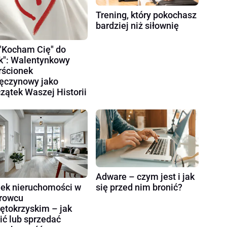
Trening, który pokochasz
bardziej niż siłownię
"Kocham Cię" do
k": Walentynkowy
rścionek
ęczynowy jako
zątek Waszej Historii
Adware – czym jest i jak
ek nieruchomości w
się przed nim bronić?
rowcu
ętokrzyskim – jak
ić lub sprzedać