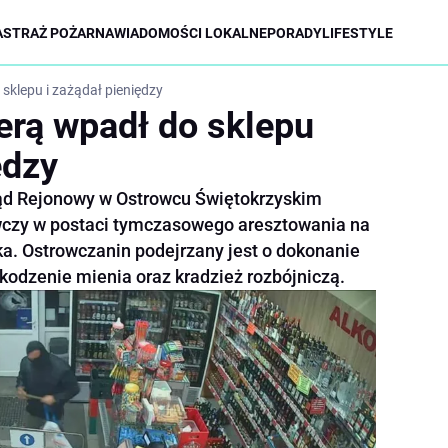
A
STRAŻ POŻARNA
WIADOMOŚCI LOKALNE
PORADY
LIFESTYLE
 sklepu i zażądał pieniędzy
erą wpadł do sklepu
ędzy
Sąd Rejonowy w Ostrowcu Świętokrzyskim
czy w postaci tymczasowego aresztowania na
ka. Ostrowczanin podejrzany jest o dokonanie
zkodzenie mienia oraz kradzież rozbójniczą.