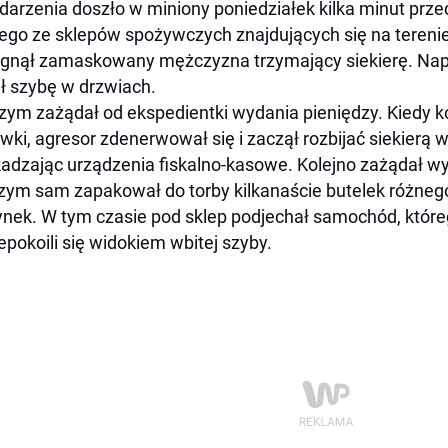
darzenia doszło w miniony poniedziałek kilka minut prze
ego ze sklepów spożywczych znajdujących się na tereni
gnął zamaskowany mężczyzna trzymający siekierę. Na
ł szybę w drzwiach.
zym zażądał od ekspedientki wydania pieniędzy. Kiedy k
wki, agresor zdenerwował się i zaczął rozbijać siekierą 
adzając urządzenia fiskalno-kasowe. Kolejno zażądał wy
zym sam zapakował do torby kilkanaście butelek różnego 
nek. W tym czasie pod sklep podjechał samochód, któreg
epokoili się widokiem wbitej szyby.