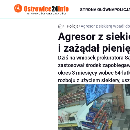
STRONA GŁÓWNA
POLICJ
Policja
Agresor z siekierą wpadł do
Agresor z sieki
i zażądał pieni
Dziś na wniosek prokuratora 
zastosował środek zapobiegaw
okres 3 miesięcy wobec 54-lat
rozboju z użyciem siekiery, us