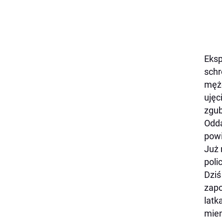
Eksp
schr
mężc
ujęc
zgub
Odda
powi
Już 
polic
Dziś
zapo
latk
mien