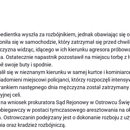
edientka wyszła za rozbójnikiem, jednak obawiając się 
oniła się w samochodzie, który zatrzymał się przed chwil
zyzna widząc, idącego w ich kierunku agresora próbow
ia. Ostatecznie napastnik pozostawił na miejscu torbę z
ił swoje buty i spodnie.
lił się w nieznanym kierunku w samej kurtce i kominiarce
adomieni miejscowi policjanci, którzy rozpoczęli inten
rankiem następnego dnia mężczyzna został zatrzymany pr
yjnej celi.
 na wniosek prokuratora Sąd Rejonowy w Ostrowcu Świę
biegawczy w postaci tymczasowego aresztowania na ok
a. Ostrowczanin podejrzany jest o dokonanie rozboju z u
ia oraz kradzież rozbójniczą.