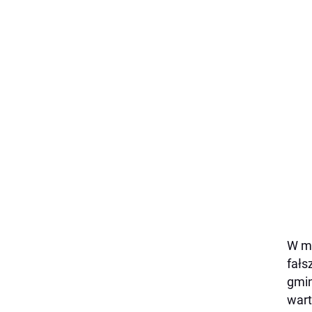
W mi
fałs
gmin
wart