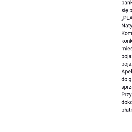
bank
się 
„PL
Naty
Komi
konk
mies
poja
poja
Apel
do g
sprz
Przy
doko
płat