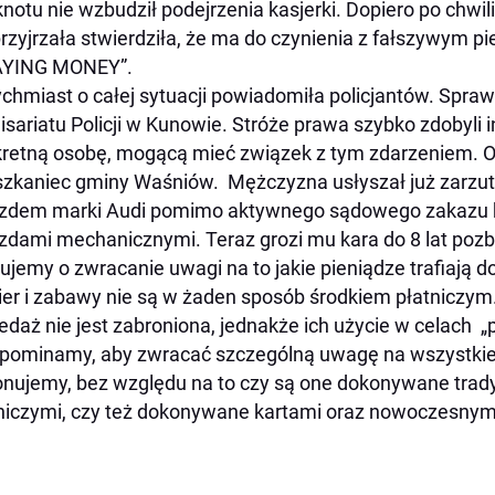
notu nie wzbudził podejrzenia kasjerki. Dopiero po chwil
przyjrzała stwierdziła, że ma do czynienia z fałszywym p
AYING MONEY”.
chmiast o całej sytuacji powiadomiła policjantów. Sprawą
sariatu Policji w Kunowie. Stróże prawa szybko zdobyli
retną osobę, mogącą mieć związek z tym zdarzeniem. Ok
zkaniec gminy Waśniów. Mężczyzna usłyszał już zarzut
zdem marki Audi pomimo aktywnego sądowego zakazu k
zdami mechanicznymi. Teraz grozi mu kara do 8 lat pozb
ujemy o zwracanie uwagi na to jakie pieniądze trafiają d
ier i zabawy nie są w żaden sposób środkiem płatniczym.
edaż nie jest zabroniona, jednakże ich użycie w celach „
pominamy, aby zwracać szczególną uwagę na wszystkie pł
nujemy, bez względu na to czy są one dokonywane trad
niczymi, czy też dokonywane kartami oraz nowoczesnym