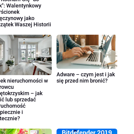
k": Walentynkowy
rścionek
ęczynowy jako
zątek Waszej Historii
Adware – czym jest i jak
ek nieruchomości w
się przed nim bronić?
rowcu
ętokrzyskim – jak
ić lub sprzedać
ruchomość
piecznie i
tecznie?