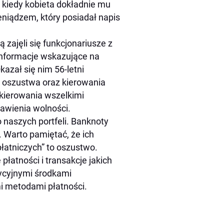
i kiedy kobieta dokładnie mu
ieniądzem, który posiadał napis
 zajęli się funkcjonariusze z
 informacje wskazujące na
azał się nim 56-letni
 oszustwa oraz kierowania
ierowania wszelkimi
awienia wolności.
o naszych portfeli. Banknoty
 Warto pamiętać, że ich
płatniczych” to oszustwo.
atności i transakcje jakich
ycyjnymi środkami
i metodami płatności.