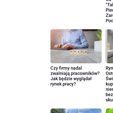
"Ta
Pie
Zar
Poc
Czy firmy nadal
Ryn
zwalniają pracowników?
Ost
Jak będzie wyglądał
Świ
rynek pracy?
kup
nie
bez
sku