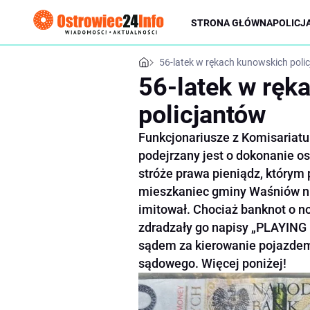
STRONA GŁÓWNA
POLICJ
56-latek w rękach kunowskich poli
56-latek w ręk
policjantów
Funkcjonariusze z Komisariatu P
podejrzany jest o dokonanie os
stróże prawa pieniądz, którym p
mieszkaniec gminy Waśniów nie
imitował. Chociaż banknot o n
zdradzały go napisy „PLAYING
sądem za kierowanie pojazde
sądowego. Więcej poniżej!