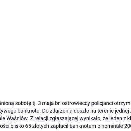
nioną sobotę tj. 3 maja br. ostrowieccy policjanci otrzym
zywego banknotu. Do zdarzenia doszło na terenie jednej z
ie Waśniów. Z relacji zgłaszającej wynikało, że jeden z 
ości blisko 65 złotych zapłacił banknotem o nominale 2