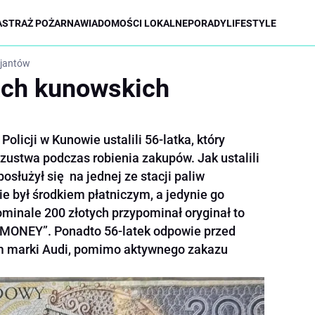
A
STRAŻ POŻARNA
WIADOMOŚCI LOKALNE
PORADY
LIFESTYLE
cjantów
ach kunowskich
olicji w Kunowie ustalili 56-latka, który
zustwa podczas robienia zakupów. Jak ustalili
osłużył się na jednej ze stacji paliw
 był środkiem płatniczym, a jedynie go
ominale 200 złotych przypominał oryginał to
 MONEY”. Ponadto 56-latek odpowie przed
m marki Audi, pomimo aktywnego zakazu