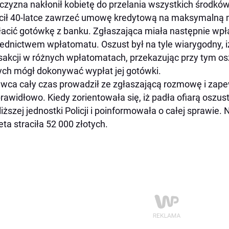
zyzna nakłonił kobietę do przelania wszystkich środków
cił 40-latce zawrzeć umowę kredytową na maksymalną m
acić gotówkę z banku. Zgłaszająca miała następnie wpła
ednictwem wpłatomatu. Oszust był na tyle wiarygodny, iż
sakcji w różnych wpłatomatach, przekazując przy tym o
ych mógł dokonywać wypłat jej gotówki.
wca cały czas prowadził ze zgłaszającą rozmowę i zape
prawidłowo. Kiedy zorientowała się, iż padła ofiarą oszust
liższej jednostki Policji i poinformowała o całej sprawie
eta straciła 52 000 złotych.