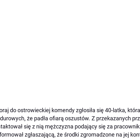
raj do ostrowieckiej komendy zgłosiła się 40-latka, któ
urowych, że padła ofiarą oszustów. Z przekazanych prze
taktował się z nią mężczyzna podający się za pracown
formował zgłaszającą, że środki zgromadzone na jej kon