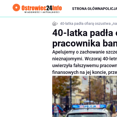
STRONA GŁÓWNA
POLICJ
40-latka padła ofiarą oszustwa „n
40-latka padła 
pracownika ba
Apelujemy o zachowanie szczeg
nieznajomymi. Wczoraj 40-let
uwierzyła fałszywemu pracowni
finansowych na jej koncie, prze