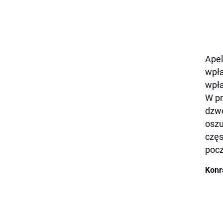
Apel
wpła
wpł
W pr
dzwo
oszu
częs
pocz
Konr