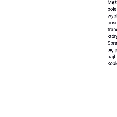
Mężc
pole
wypł
pośr
tran
któr
Spra
się 
najb
kobi