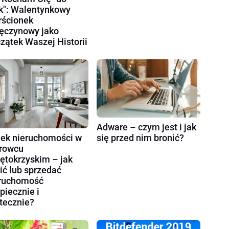
k": Walentynkowy
rścionek
ęczynowy jako
zątek Waszej Historii
Adware – czym jest i jak
ek nieruchomości w
się przed nim bronić?
rowcu
ętokrzyskim – jak
ić lub sprzedać
ruchomość
piecznie i
tecznie?