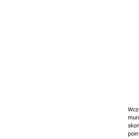
Wczo
mund
skon
poin