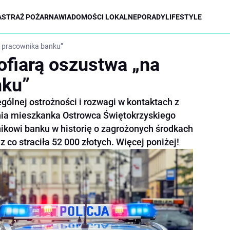
A
STRAŻ POŻARNA
WIADOMOŚCI LOKALNE
PORADY
LIFESTYLE
a pracownika banku”
ofiarą oszustwa „na
nku”
ólnej ostrożności i rozwagi w kontaktach z
nia mieszkanka Ostrowca Świętokrzyskiego
kowi banku w historię o zagrożonych środkach
z co straciła 52 000 złotych. Więcej poniżej!