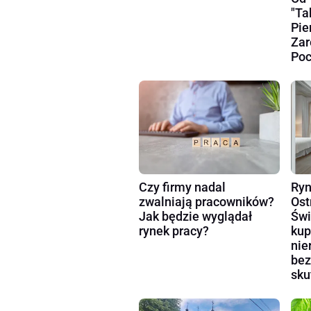
"Ta
Pie
Zar
Poc
Czy firmy nadal
Ryn
zwalniają pracowników?
Ost
Jak będzie wyglądał
Świ
rynek pracy?
kup
nie
bez
sku