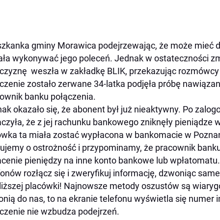
zkanka gminy Morawica podejrzewając, że może mieć do
ała wykonywać jego poleceń. Jednak w ostateczności 
zyznę weszła w zakładkę BLIK, przekazując rozmówcy 
czenie zostało zerwane 34-latka podjęła próbę nawiąza
ownik banku połączenia.
ak okazało się, że abonent był już nieaktywny. Po zalog
czyła, że z jej rachunku bankowego zniknęły pieniądze 
wka ta miała zostać wypłacona w bankomacie w Pozna
ujemy o ostrożność i przypominamy, że pracownik banku 
cenie pieniędzy na inne konto bankowe lub wpłatomatu
fonów rozłącz się i zweryfikuj informację, dzwoniąc sam
liższej placówki! Najnowsze metody oszustów są wiarygo
nią do nas, to na ekranie telefonu wyświetla się numer i
czenie nie wzbudza podejrzeń.