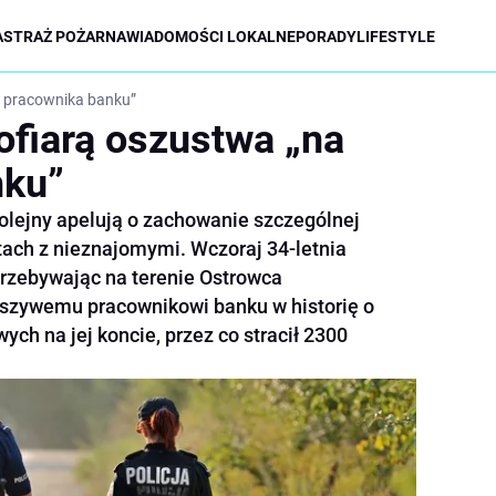
A
STRAŻ POŻARNA
WIADOMOŚCI LOKALNE
PORADY
LIFESTYLE
a pracownika banku”
ofiarą oszustwa „na
nku”
kolejny apelują o zachowanie szczególnej
tach z nieznajomymi. Wczoraj 34-letnia
zebywając na terenie Ostrowca
łszywemu pracownikowi banku w historię o
ch na jej koncie, przez co stracił 2300