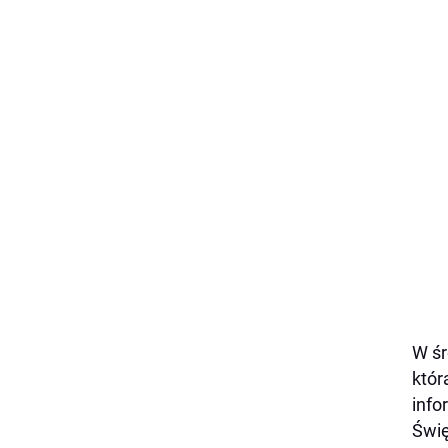
W śr
któr
info
Świę