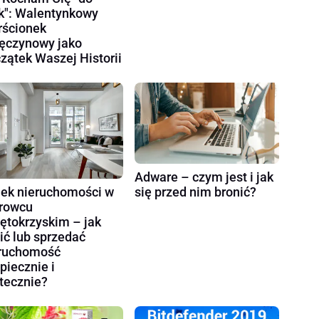
k": Walentynkowy
rścionek
ęczynowy jako
zątek Waszej Historii
Adware – czym jest i jak
ek nieruchomości w
się przed nim bronić?
rowcu
ętokrzyskim – jak
ić lub sprzedać
ruchomość
piecznie i
tecznie?