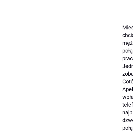
Mies
chci
mężc
połą
prac
Jedn
zoba
Gotó
Apel
wpła
tele
najb
dzwo
połą