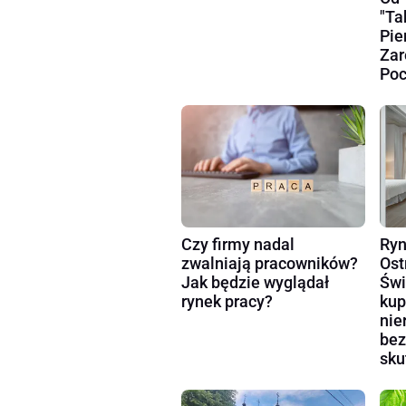
"Ta
Pie
Zar
Poc
Czy firmy nadal
Ryn
zwalniają pracowników?
Ost
Jak będzie wyglądał
Świ
rynek pracy?
kup
nie
bez
sku