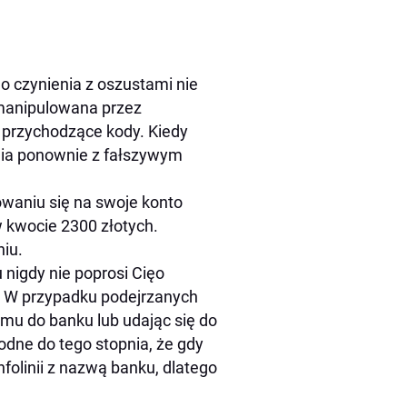
 czynienia z oszustami nie
zmanipulowana przez
przychodzące kody. Kiedy
nia ponownie z fałszywym
owaniu się na swoje konto
w kwocie 2300 złotych.
niu.
nigdy nie poprosi Cięo
. W przypadku podejrzanych
emu do banku lub udając się do
dne do tego stopnia, że gdy
nfolinii z nazwą banku, dlatego