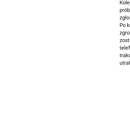
Kole
prób
zgło
Po k
zgro
zost
tele
trak
utra