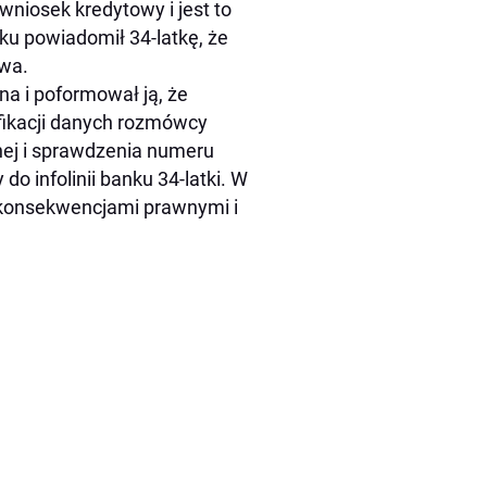
wniosek kredytowy i jest to
u powiadomił 34-latkę, że
twa.
na i poformował ją, że
fikacji danych rozmówcy
lnej i sprawdzenia numeru
do infolinii banku 34-latki. W
 konsekwencjami prawnymi i