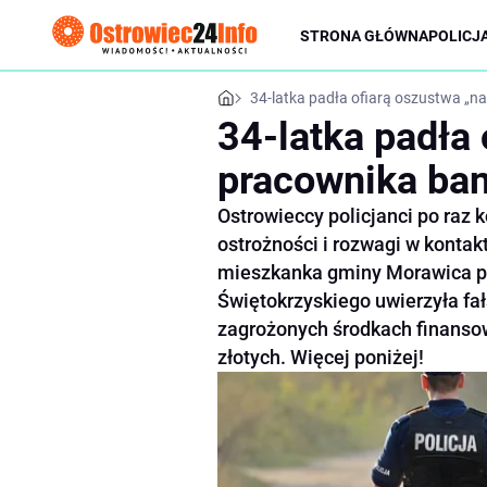
STRONA GŁÓWNA
POLICJ
34-latka padła ofiarą oszustwa „n
34-latka padła 
pracownika ba
Ostrowieccy policjanci po raz 
ostrożności i rozwagi w kontak
mieszkanka gminy Morawica pr
Świętokrzyskiego uwierzyła fa
zagrożonych środkach finansowy
złotych. Więcej poniżej!